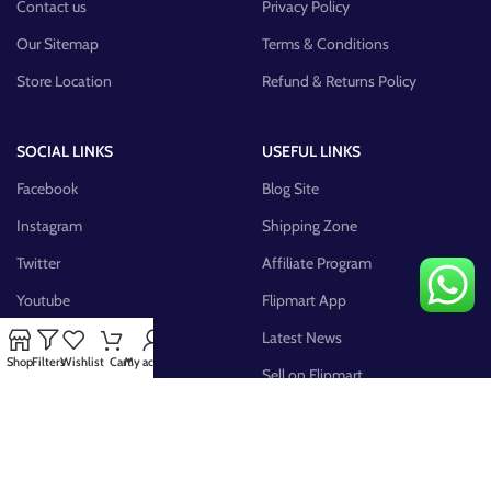
Contact us
Privacy Policy
Our Sitemap
Terms & Conditions
Store Location
Refund & Returns Policy
SOCIAL LINKS
USEFUL LINKS
Facebook
Blog Site
Instagram
Shipping Zone
Twitter
Affiliate Program
Youtube
Flipmart App
Pinterest
Latest News
Shop
Filters
Wishlist
Cart
My account
FB Group
Sell on Flipmart
AVAILABLE ON: