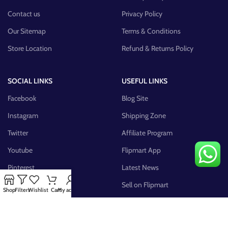
Contact us
Privacy Policy
Our Sitemap
Terms & Conditions
Store Location
Refund & Returns Policy
SOCIAL LINKS
USEFUL LINKS
Facebook
Blog Site
Instagram
Shipping Zone
Twitter
Affiliate Program
Youtube
Flipmart App
Pinterest
Latest News
FB Group
Sell on Flipmart
Shop
Filters
Wishlist
Cart
My account
AVAILABLE ON: