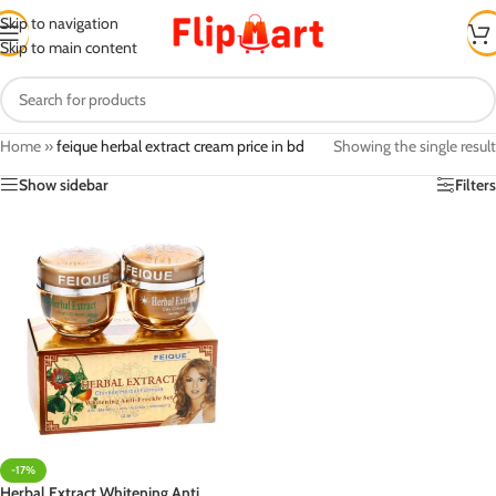
Skip to navigation
Skip to main content
Home
»
feique herbal extract cream price in bd
Showing the single result
Show sidebar
Filters
-17%
Herbal Extract Whitening Anti