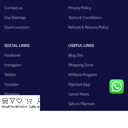
Contact us
Privacy Policy
Our Sitemap
Terms & Conditions
Store Location
Refund & Returns Policy
SOCIAL LINKS
USEFUL LINKS
Facebook
Blog Site
Instagram
Shipping Zone
Twitter
Affiliate Program
Youtube
Flipmart App
Pinterest
Latest News
FB Group
Sell on Flipmart
Shop
Filters
Wishlist
Cart
My account
AVAILABLE ON: