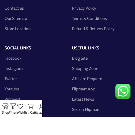
Contact us
Privacy Policy
Our Sitemap
Terms & Conditions
Store Location
Refund & Returns Policy
SOCIAL LINKS
USEFUL LINKS
Facebook
Blog Site
Instagram
Shipping Zone
Twitter
Affiliate Program
Youtube
Flipmart App
Pinterest
Latest News
FB Group
Sell on Flipmart
Shop
Filters
Wishlist
Cart
My account
AVAILABLE ON: