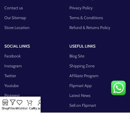
Contact us
Privacy Policy
Our Sitemap
Terms & Conditions
Store Location
Refund & Returns Policy
SOCIAL LINKS
USEFUL LINKS
Facebook
Blog Site
Instagram
Shipping Zone
Twitter
Affiliate Program
Youtube
Flipmart App
Pinterest
Latest News
FB Group
Sell on Flipmart
Shop
Filters
Wishlist
Cart
My account
AVAILABLE ON: