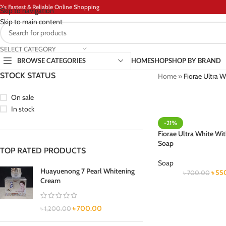
D's Fastest & Reliable Online Shopping
Skip to navigation
Skip to main content
SELECT CATEGORY
BROWSE CATEGORIES
HOME
SHOP
SHOP BY BRAND
STOCK STATUS
Home
»
Fiorae Ultra 
On sale
In stock
-21%
Fiorae Ultra White Wi
Soap
TOP RATED PRODUCTS
Soap
Huayuenong 7 Pearl Whitening
৳
55
৳
700.00
Cream
৳
700.00
৳
1,200.00