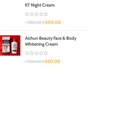
KT Night Cream
৳
500.00
৳
700.00
Aichun Beauty Face & Body
Whitening Cream
৳
550.00
৳
700.00