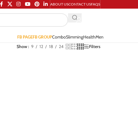
ABOUT US
CONTACT US
FAQS
Combo
Slimming
Health
Men
FB PAGE
FB GROUP
Show
9
12
18
24
Filters