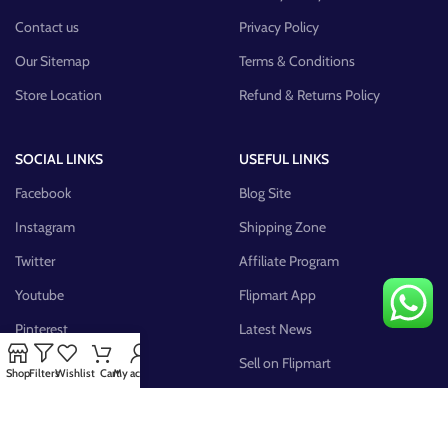
Contact us
Privacy Policy
Our Sitemap
Terms & Conditions
Store Location
Refund & Returns Policy
SOCIAL LINKS
USEFUL LINKS
Facebook
Blog Site
Instagram
Shipping Zone
Twitter
Affiliate Program
Youtube
Flipmart App
Pinterest
Latest News
FB Group
Sell on Flipmart
Shop
Filters
Wishlist
Cart
My account
AVAILABLE ON: