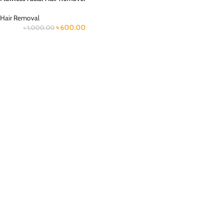
Hair Removal
৳
600.00
৳
1,000.00