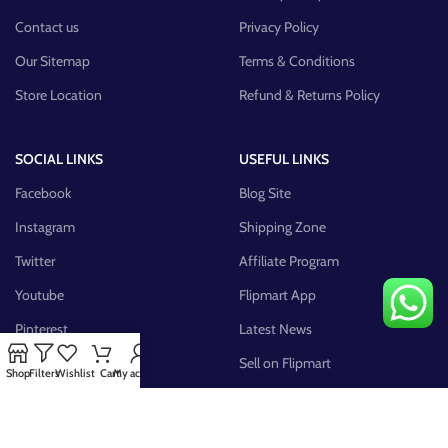
Contact us
Privacy Policy
Our Sitemap
Terms & Conditions
Store Location
Refund & Returns Policy
SOCIAL LINKS
USEFUL LINKS
Facebook
Blog Site
Instagram
Shipping Zone
Twitter
Affiliate Program
Youtube
Flipmart App
Pinterest
Latest News
FB Group
Sell on Flipmart
Shop
Filters
Wishlist
Cart
My account
AVAILABLE ON: