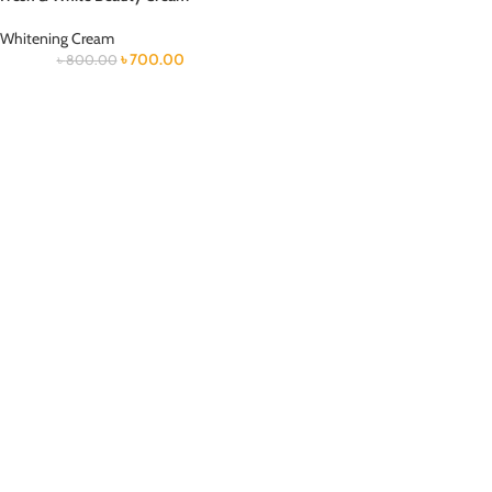
Whitening Cream
৳
700.00
৳
800.00