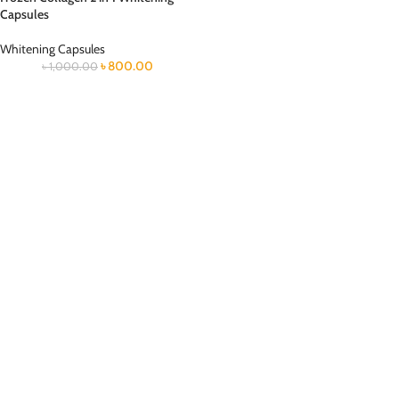
Capsules
Whitening Capsules
৳
800.00
৳
1,000.00