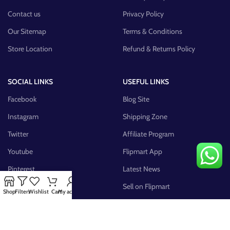
Contact us
Privacy Policy
Our Sitemap
Terms & Conditions
Store Location
Refund & Returns Policy
SOCIAL LINKS
USEFUL LINKS
Facebook
Blog Site
Instagram
Shipping Zone
Twitter
Affiliate Program
Youtube
Flipmart App
Pinterest
Latest News
FB Group
Sell on Flipmart
Shop
Filters
Wishlist
Cart
My account
AVAILABLE ON: