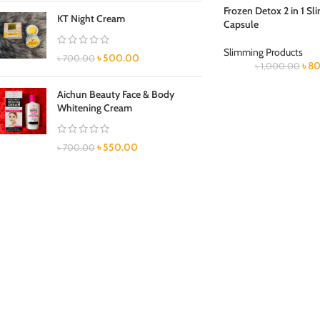
Frozen Detox 2 in 1 S
KT Night Cream
Capsule
Slimming Products
৳
500.00
৳
700.00
৳
80
৳
1,000.00
Aichun Beauty Face & Body
Whitening Cream
৳
550.00
৳
700.00