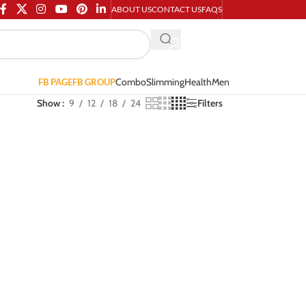
ABOUT US
CONTACT US
FAQS
Combo
Slimming
Health
Men
FB PAGE
FB GROUP
Show
9
12
18
24
Filters