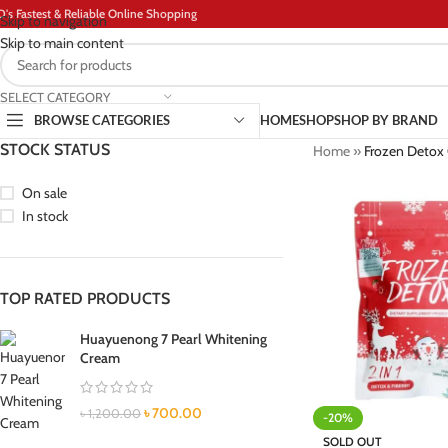
D's Fastest & Reliable Online Shopping
Skip to navigation
Skip to main content
SELECT CATEGORY
BROWSE CATEGORIES
HOME
SHOP
SHOP BY BRAND
STOCK STATUS
Home
»
Frozen Detox
On sale
In stock
TOP RATED PRODUCTS
Huayuenong 7 Pearl Whitening
Cream
৳
700.00
৳
1,200.00
-20%
SOLD OUT