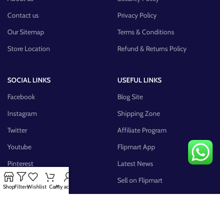
Contact us
Privacy Policy
Our Sitemap
Terms & Conditions
Store Location
Refund & Returns Policy
SOCIAL LINKS
USEFUL LINKS
Facebook
Blog Site
Instagram
Shipping Zone
Twitter
Affiliate Program
Youtube
Flipmart App
Pinterest
Latest News
FB Group
Sell on Flipmart
Shop
Filters
Wishlist
Cart
My account
AVAILABLE ON: