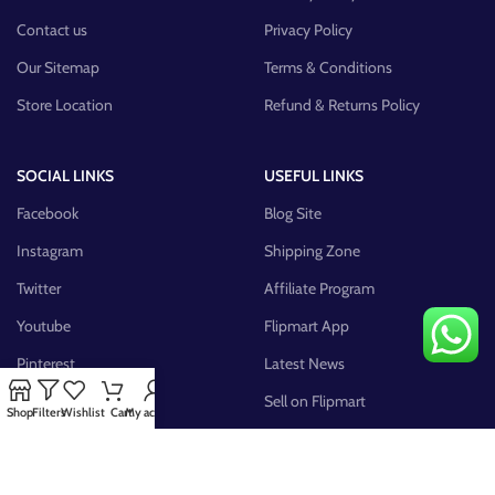
Contact us
Privacy Policy
Our Sitemap
Terms & Conditions
Store Location
Refund & Returns Policy
SOCIAL LINKS
USEFUL LINKS
Facebook
Blog Site
Instagram
Shipping Zone
Twitter
Affiliate Program
Youtube
Flipmart App
Pinterest
Latest News
FB Group
Sell on Flipmart
Shop
Filters
Wishlist
Cart
My account
AVAILABLE ON: