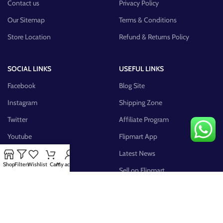
Contact us
Privacy Policy
Our Sitemap
Terms & Conditions
Store Location
Refund & Returns Policy
SOCIAL LINKS
USEFUL LINKS
Facebook
Blog Site
Instagram
Shipping Zone
Twitter
Affiliate Program
Youtube
Flipmart App
Pinterest
Latest News
Shop
Filters
Wishlist
Cart
My account
FB Group
Sell on Flipmart
AVAILABLE ON: