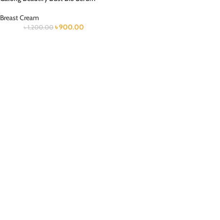
Breast Cream
৳
900.00
৳
1,200.00