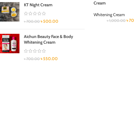
Cream
KT Night Cream
Whitening Cream
৳
70
৳
1,000.00
৳
500.00
৳
700.00
Aichun Beauty Face & Body
Whitening Cream
৳
550.00
৳
700.00