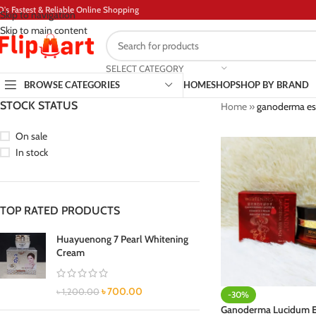
D's Fastest & Reliable Online Shopping
Skip to navigation
Skip to main content
SELECT CATEGORY
BROWSE CATEGORIES
HOME
SHOP
SHOP BY BRAND
STOCK STATUS
Home
»
ganoderma es
On sale
In stock
TOP RATED PRODUCTS
Huayuenong 7 Pearl Whitening
Cream
৳
700.00
৳
1,200.00
-30%
Ganoderma Lucidum E