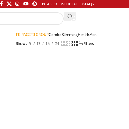
ABOUT US
CONTACT US
FAQS
Combo
Slimming
Health
Men
FB PAGE
FB GROUP
Show
9
12
18
24
Filters