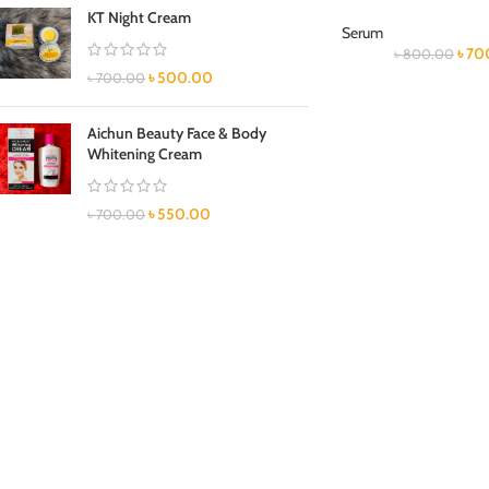
KT Night Cream
Serum
৳
70
৳
800.00
৳
500.00
৳
700.00
Aichun Beauty Face & Body
Whitening Cream
৳
550.00
৳
700.00