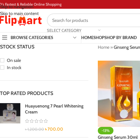
D's Fastest & Reliable Online Shopping
Skip to navigation
Skip to main content
SELECT CATEGORY
BROWSE CATEGORIES
HOME
SHOP
SHOP BY BRAND
STOCK STATUS
Home
»
Ginseng Seru
On sale
In stock
TOP RATED PRODUCTS
Huayuenong 7 Pearl Whitening
Cream
৳
700.00
৳
1,200.00
-13%
Ginseng Serum 30ml