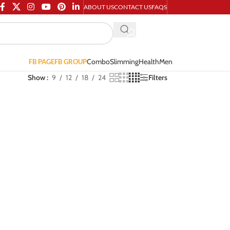
ABOUT US
CONTACT US
FAQS
Combo
Slimming
Health
Men
FB PAGE
FB GROUP
Show
9
12
18
24
Filters