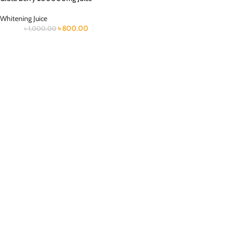
Whitening Juice
৳
800.00
৳
1,000.00