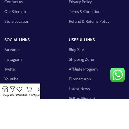
Contact us
Privacy Policy
Our Sitemap
Terms & Conditions
Store Location
Refund & Returns Policy
SOCIAL LINKS
USEFUL LINKS
Facebook
Blog Site
Instagram
Shipping Zone
Twitter
Affiliate Program
Youtube
Flipmart App
Pinterest
Latest News
Shop
Filters
Wishlist
Cart
My account
FB Group
Sell on Flipmart
AVAILABLE ON: