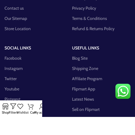
Contact us
Privacy Policy
Our Sitemap
Terms & Conditions
Store Location
Refund & Returns Policy
SOCIAL LINKS
USEFUL LINKS
Facebook
Blog Site
Instagram
Shipping Zone
Twitter
Affiliate Program
Youtube
Flipmart App
Pinterest
Latest News
FB Group
Sell on Flipmart
Shop
Filters
Wishlist
Cart
My account
AVAILABLE ON: