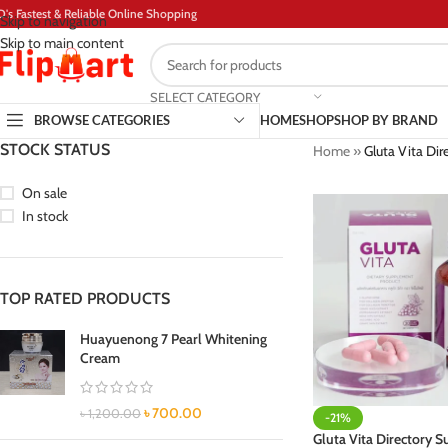
D's Fastest & Reliable Online Shopping
Skip to navigation
Skip to main content
SELECT CATEGORY
BROWSE CATEGORIES
HOME
SHOP
SHOP BY BRAND
STOCK STATUS
Home
»
Gluta Vita Di
On sale
In stock
TOP RATED PRODUCTS
Huayuenong 7 Pearl Whitening
Cream
৳
700.00
৳
1,200.00
-21%
Gluta Vita Directory 