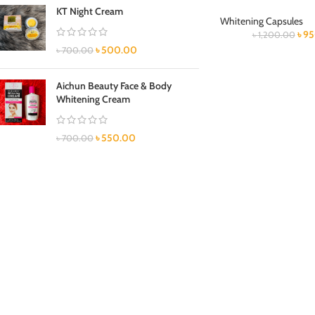
KT Night Cream
Whitening Capsules
৳
95
৳
1,200.00
৳
500.00
৳
700.00
Aichun Beauty Face & Body
Whitening Cream
৳
550.00
৳
700.00