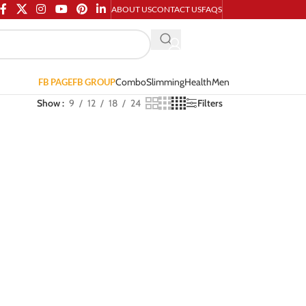
ABOUT US
CONTACT US
FAQS
Combo
Slimming
Health
Men
FB PAGE
FB GROUP
Show
9
12
18
24
Filters