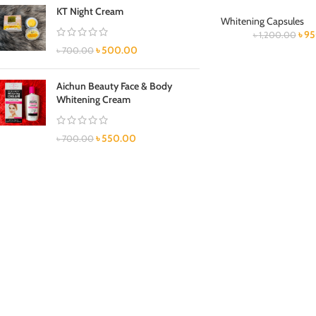
KT Night Cream
Whitening Capsules
৳
95
৳
1,200.00
৳
500.00
৳
700.00
Aichun Beauty Face & Body
Whitening Cream
৳
550.00
৳
700.00