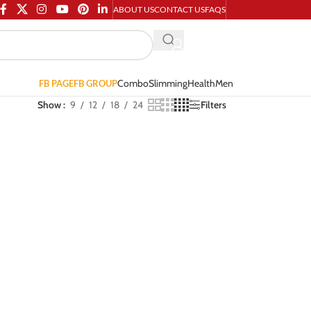
ABOUT US
CONTACT US
FAQS
Combo
Slimming
Health
Men
FB PAGE
FB GROUP
Show
9
12
18
24
Filters