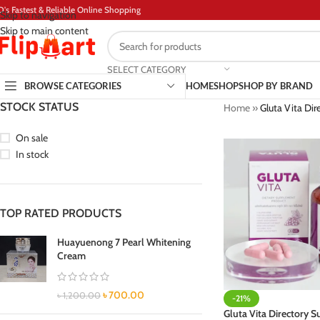
D's Fastest & Reliable Online Shopping
Skip to navigation
Skip to main content
SELECT CATEGORY
BROWSE CATEGORIES
HOME
SHOP
SHOP BY BRAND
STOCK STATUS
Home
»
Gluta Vita Di
On sale
In stock
TOP RATED PRODUCTS
Huayuenong 7 Pearl Whitening
Cream
৳
700.00
৳
1,200.00
-21%
Gluta Vita Directory 