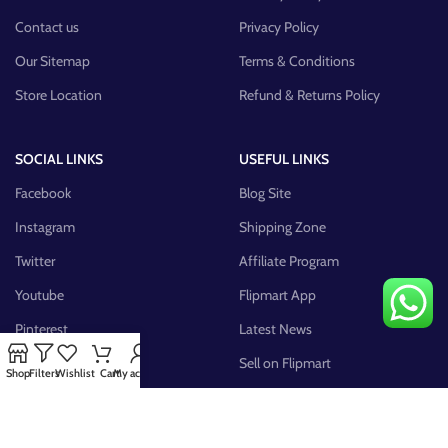
Contact us
Privacy Policy
Our Sitemap
Terms & Conditions
Store Location
Refund & Returns Policy
SOCIAL LINKS
USEFUL LINKS
Facebook
Blog Site
Instagram
Shipping Zone
Twitter
Affiliate Program
Youtube
Flipmart App
Pinterest
Latest News
FB Group
Sell on Flipmart
Shop
Filters
Wishlist
Cart
My account
AVAILABLE ON: