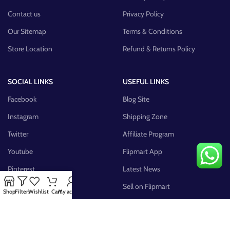
Contact us
Privacy Policy
Our Sitemap
Terms & Conditions
Store Location
Refund & Returns Policy
SOCIAL LINKS
USEFUL LINKS
Facebook
Blog Site
Instagram
Shipping Zone
Twitter
Affiliate Program
Youtube
Flipmart App
Pinterest
Latest News
FB Group
Sell on Flipmart
Shop
Filters
Wishlist
Cart
My account
AVAILABLE ON: