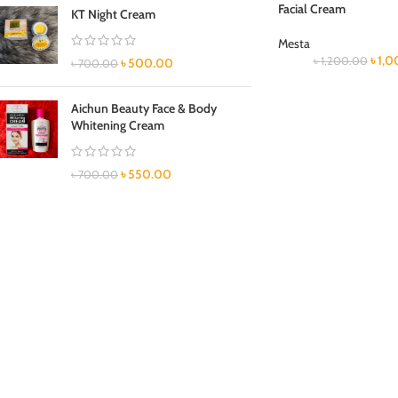
Facial Cream
KT Night Cream
Mesta
৳
1,0
৳
1,200.00
৳
500.00
৳
700.00
Aichun Beauty Face & Body
Whitening Cream
৳
550.00
৳
700.00