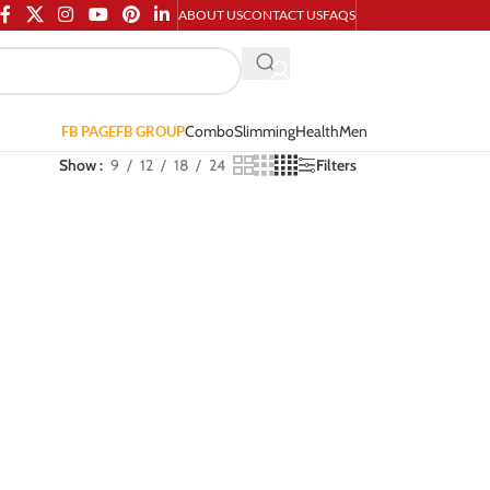
ABOUT US
CONTACT US
FAQS
Combo
Slimming
Health
Men
FB PAGE
FB GROUP
Show
9
12
18
24
Filters