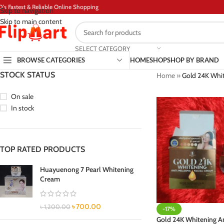
D's Fastest & Reliable Online Shopping
Skip to navigation
Skip to main content
SELECT CATEGORY
BROWSE CATEGORIES
HOME
SHOP
SHOP BY BRAND
STOCK STATUS
Home
»
Gold 24K Whit
On sale
In stock
TOP RATED PRODUCTS
Huayuenong 7 Pearl Whitening
Cream
৳
700.00
৳
1,200.00
-17%
Gold 24K Whitening A