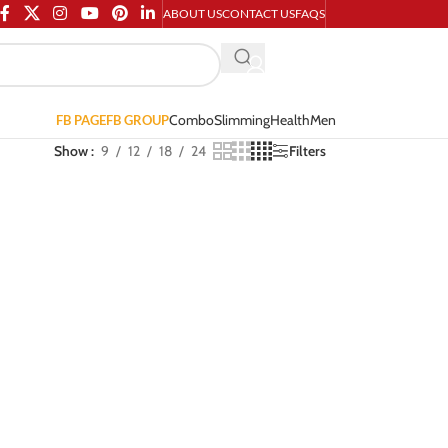
ABOUT US
CONTACT US
FAQS
Combo
Slimming
Health
Men
FB PAGE
FB GROUP
Show
9
12
18
24
Filters