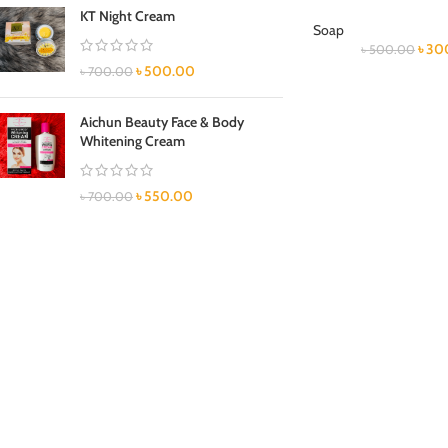
KT Night Cream
Soap
৳
30
৳
500.00
৳
500.00
৳
700.00
Aichun Beauty Face & Body
Whitening Cream
৳
550.00
৳
700.00