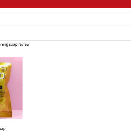
ening soap review
oap