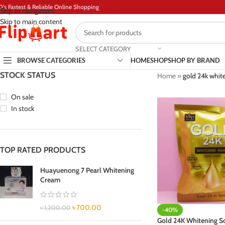
D's Fastest & Reliable Online Shopping
Skip to navigation
Skip to main content
SELECT CATEGORY
BROWSE CATEGORIES
HOME
SHOP
SHOP BY BRAND
STOCK STATUS
Home
»
gold 24k whit
On sale
In stock
TOP RATED PRODUCTS
Huayuenong 7 Pearl Whitening
Cream
৳
700.00
৳
1,200.00
-40%
Gold 24K Whitening S