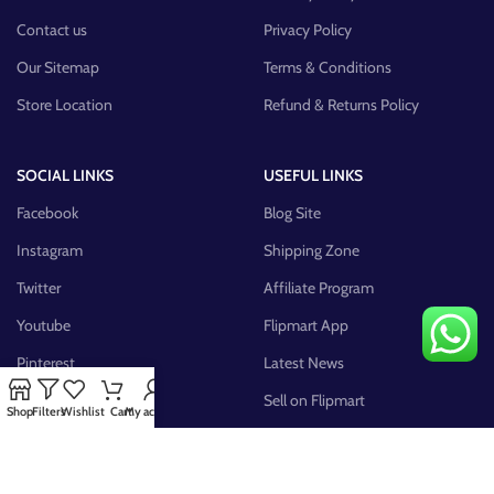
Contact us
Privacy Policy
Our Sitemap
Terms & Conditions
Store Location
Refund & Returns Policy
SOCIAL LINKS
USEFUL LINKS
Facebook
Blog Site
Instagram
Shipping Zone
Twitter
Affiliate Program
Youtube
Flipmart App
Pinterest
Latest News
FB Group
Sell on Flipmart
Shop
Filters
Wishlist
Cart
My account
AVAILABLE ON: