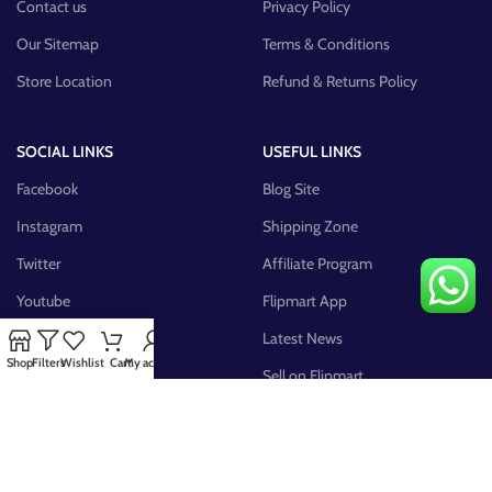
Contact us
Privacy Policy
Our Sitemap
Terms & Conditions
Store Location
Refund & Returns Policy
SOCIAL LINKS
USEFUL LINKS
Facebook
Blog Site
Instagram
Shipping Zone
Twitter
Affiliate Program
Youtube
Flipmart App
Pinterest
Latest News
Shop
Filters
Wishlist
Cart
My account
FB Group
Sell on Flipmart
AVAILABLE ON: