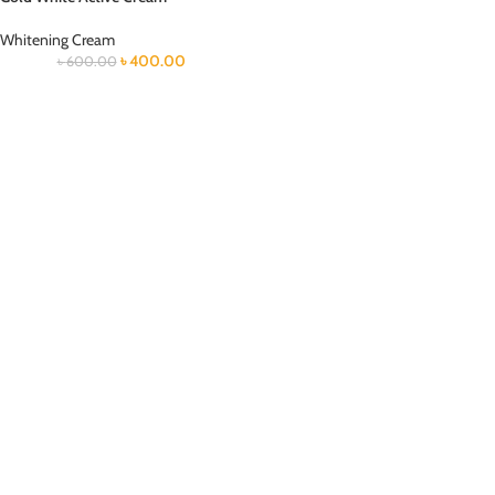
Whitening Cream
৳
400.00
৳
600.00