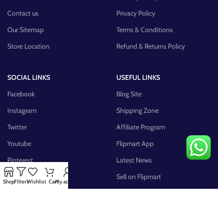
Contact us
Privacy Policy
Our Sitemap
Terms & Conditions
Store Location
Refund & Returns Policy
SOCIAL LINKS
USEFUL LINKS
Facebook
Blog Site
Instagram
Shipping Zone
Twitter
Affiliate Program
Youtube
Flipmart App
Pinterest
Latest News
FB Group
Sell on Flipmart
Shop
Filters
Wishlist
Cart
My account
AVAILABLE ON: