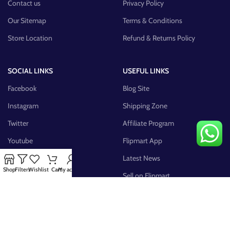
Contact us
Privacy Policy
Our Sitemap
Terms & Conditions
Store Location
Refund & Returns Policy
SOCIAL LINKS
USEFUL LINKS
Facebook
Blog Site
Instagram
Shipping Zone
Twitter
Affiliate Program
Youtube
Flipmart App
Pinterest
Latest News
Shop
Filters
Wishlist
Cart
My account
FB Group
Sell on Flipmart
AVAILABLE ON: