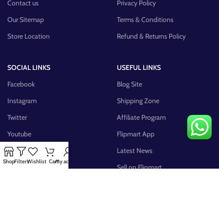
Contact us
Privacy Policy
Our Sitemap
Terms & Conditions
Store Location
Refund & Returns Policy
SOCIAL LINKS
USEFUL LINKS
Facebook
Blog Site
Instagram
Shipping Zone
Twitter
Affiliate Program
Youtube
Flipmart App
Pinterest
Latest News
Shop
Filters
Wishlist
Cart
My account
FB Group
Sell on Flipmart
AVAILABLE ON: