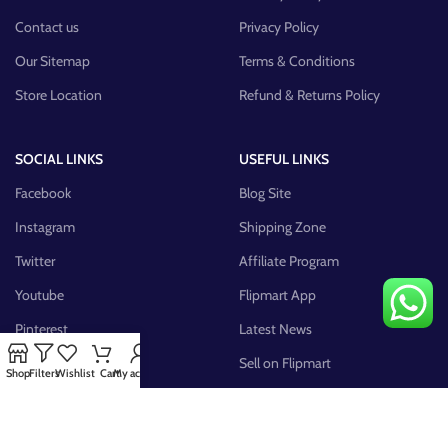
Contact us
Privacy Policy
Our Sitemap
Terms & Conditions
Store Location
Refund & Returns Policy
SOCIAL LINKS
USEFUL LINKS
Facebook
Blog Site
Instagram
Shipping Zone
Twitter
Affiliate Program
Youtube
Flipmart App
Pinterest
Latest News
FB Group
Sell on Flipmart
Shop
Filters
Wishlist
Cart
My account
AVAILABLE ON: