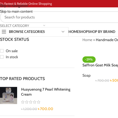
D's Fastest & Reliable Online Shopping
Skip to navigation
Skip to main content
SELECT CATEGORY
BROWSE CATEGORIES
HOME
SHOP
SHOP BY BRAND
STOCK STATUS
Home
»
Handmade Org
On sale
In stock
-29%
Saffron Goat Milk Soa
Soap
TOP RATED PRODUCTS
৳
50
৳
700.00
Huayuenong 7 Pearl Whitening
Cream
৳
700.00
৳
1,200.00