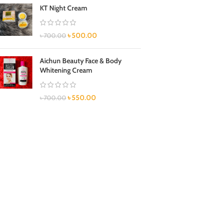
KT Night Cream
৳
500.00
৳
700.00
Aichun Beauty Face & Body
Whitening Cream
৳
550.00
৳
700.00