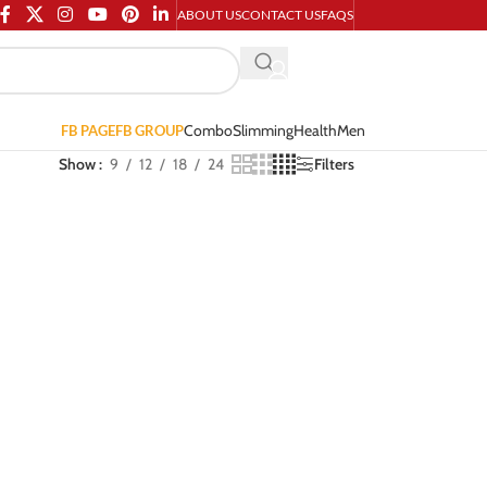
ABOUT US
CONTACT US
FAQS
Combo
Slimming
Health
Men
FB PAGE
FB GROUP
Show
9
12
18
24
Filters