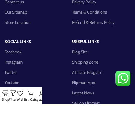
Contact us
Privacy Policy
Our Sitemap
Terms & Conditions
Store Location
Refund & Returns Policy
SOCIAL LINKS
USEFUL LINKS
Facebook
Blog Site
Instagram
Shipping Zone
Twitter
Affiliate Program
Youtube
Flipmart App
Pinterest
Latest News
Shop
Filters
Wishlist
Cart
My account
FB Group
Sell on Flipmart
AVAILABLE ON: