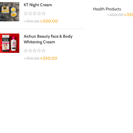
KT Night Cream
Health Products
৳
35
৳
600.00
৳
500.00
৳
700.00
Aichun Beauty Face & Body
Whitening Cream
৳
550.00
৳
700.00