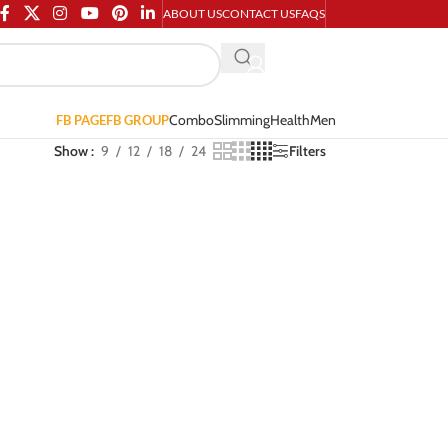
ABOUT US
CONTACT US
FAQS
Combo
Slimming
Health
Men
FB PAGE
FB GROUP
Show
9
12
18
24
Filters