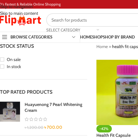
D's Fastest & Reliable Online Shopping
Skip to navigation
Skip to main content
SELECT CATEGORY
BROWSE CATEGORIES
HOME
SHOP
SHOP BY BRAND
STOCK STATUS
Home
»
health fit caps
On sale
In stock
TOP RATED PRODUCTS
Huayuenong 7 Pearl Whitening
Cream
৳
700.00
৳
1,200.00
-42%
Health Fit Capsule