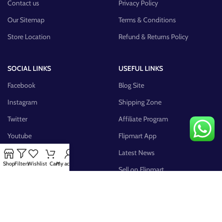
Contact us
Privacy Policy
Our Sitemap
Terms & Conditions
Store Location
Refund & Returns Policy
SOCIAL LINKS
USEFUL LINKS
Facebook
Blog Site
Instagram
Shipping Zone
Twitter
Affiliate Program
Youtube
Flipmart App
Pinterest
Latest News
Shop
Filters
Wishlist
Cart
My account
FB Group
Sell on Flipmart
AVAILABLE ON: