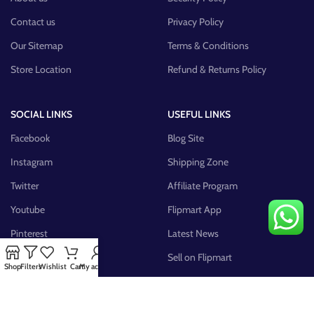
Contact us
Privacy Policy
Our Sitemap
Terms & Conditions
Store Location
Refund & Returns Policy
SOCIAL LINKS
USEFUL LINKS
Facebook
Blog Site
Instagram
Shipping Zone
Twitter
Affiliate Program
Youtube
Flipmart App
Pinterest
Latest News
FB Group
Sell on Flipmart
Shop
Filters
Wishlist
Cart
My account
AVAILABLE ON: