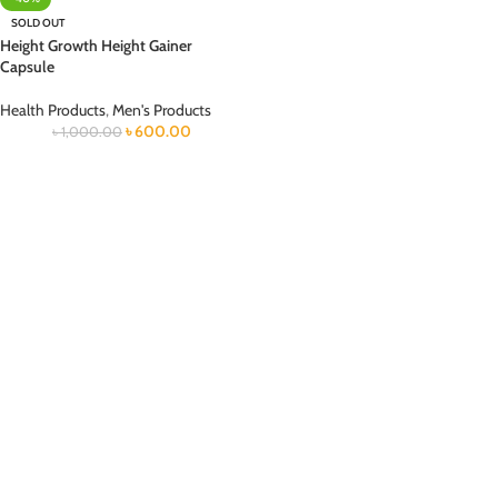
SOLD OUT
Height Growth Height Gainer
Capsule
Health Products
,
Men's Products
৳
600.00
৳
1,000.00