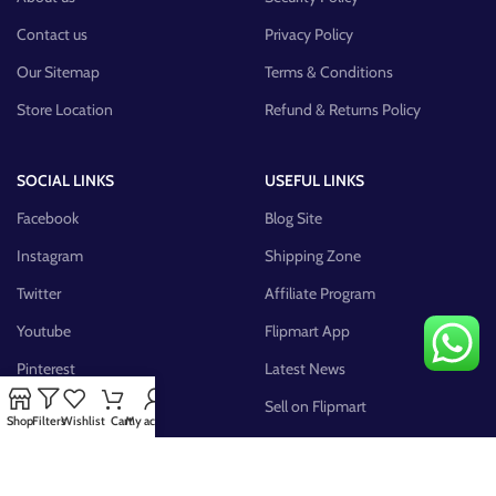
Contact us
Privacy Policy
Our Sitemap
Terms & Conditions
Store Location
Refund & Returns Policy
SOCIAL LINKS
USEFUL LINKS
Facebook
Blog Site
Instagram
Shipping Zone
Twitter
Affiliate Program
Youtube
Flipmart App
Pinterest
Latest News
FB Group
Sell on Flipmart
Shop
Filters
Wishlist
Cart
My account
AVAILABLE ON: