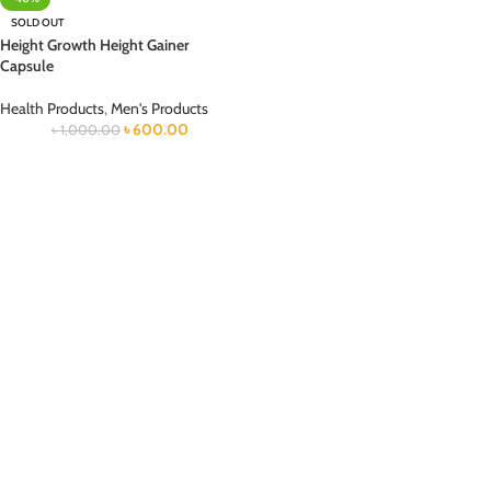
SOLD OUT
Height Growth Height Gainer
Capsule
Health Products
,
Men's Products
৳
600.00
৳
1,000.00