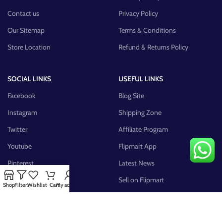
Contact us
Privacy Policy
Our Sitemap
Terms & Conditions
Store Location
Refund & Returns Policy
SOCIAL LINKS
USEFUL LINKS
Facebook
Blog Site
Instagram
Shipping Zone
Twitter
Affiliate Program
Youtube
Flipmart App
Pinterest
Latest News
FB Group
Sell on Flipmart
Shop
Filters
Wishlist
Cart
My account
AVAILABLE ON: