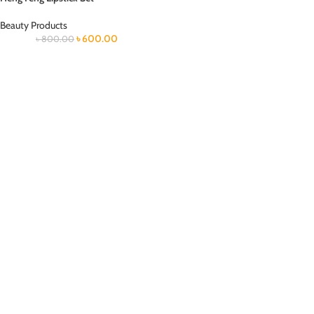
Beauty Products
৳
600.00
৳
800.00