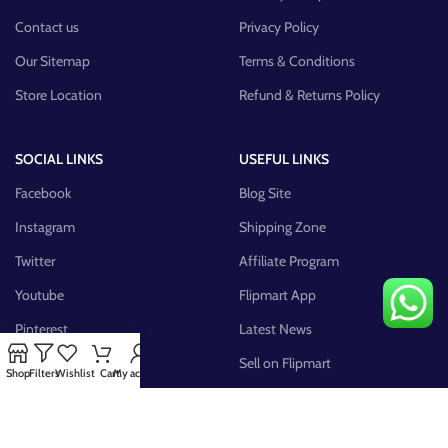
Contact us
Privacy Policy
Our Sitemap
Terms & Conditions
Store Location
Refund & Returns Policy
SOCIAL LINKS
USEFUL LINKS
Facebook
Blog Site
Instagram
Shipping Zone
Twitter
Affiliate Program
Youtube
Flipmart App
Pinterest
Latest News
FB Group
Sell on Flipmart
Shop
Filters
Wishlist
Cart
My account
AVAILABLE ON: