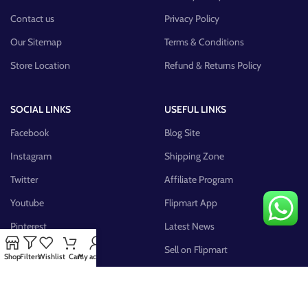
Contact us
Privacy Policy
Our Sitemap
Terms & Conditions
Store Location
Refund & Returns Policy
SOCIAL LINKS
USEFUL LINKS
Facebook
Blog Site
Instagram
Shipping Zone
Twitter
Affiliate Program
Youtube
Flipmart App
Pinterest
Latest News
FB Group
Sell on Flipmart
Shop
Filters
Wishlist
Cart
My account
AVAILABLE ON: