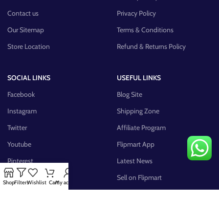
Contact us
Privacy Policy
Our Sitemap
Terms & Conditions
Store Location
Refund & Returns Policy
SOCIAL LINKS
USEFUL LINKS
Facebook
Blog Site
Instagram
Shipping Zone
Twitter
Affiliate Program
Youtube
Flipmart App
Pinterest
Latest News
FB Group
Sell on Flipmart
Shop
Filters
Wishlist
Cart
My account
AVAILABLE ON: