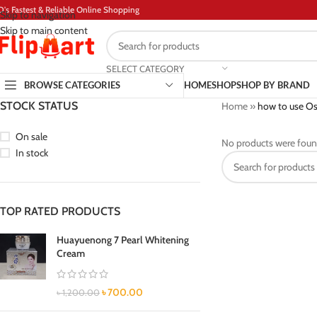
D's Fastest & Reliable Online Shopping
Skip to navigation
Skip to main content
SELECT CATEGORY
BROWSE CATEGORIES
HOME
SHOP
SHOP BY BRAND
STOCK STATUS
Home
»
how to use O
On sale
No products were foun
In stock
TOP RATED PRODUCTS
Huayuenong 7 Pearl Whitening
Cream
৳
700.00
৳
1,200.00