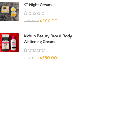
KT Night Cream
৳
500.00
৳
700.00
Aichun Beauty Face & Body
Whitening Cream
৳
550.00
৳
700.00