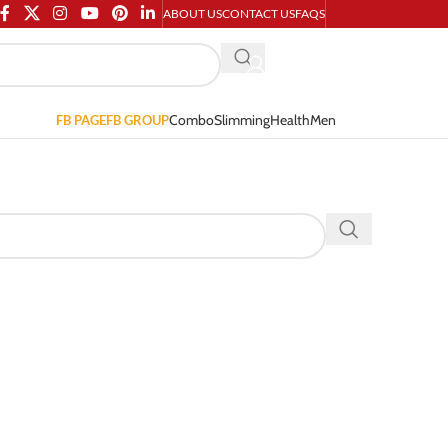
ABOUT US
CONTACT US
FAQS
Combo
Slimming
Health
Men
FB PAGE
FB GROUP