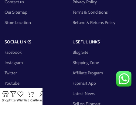
Contact us
Privacy Policy
Our Sitemap
Terms & Conditions
Store Location
Refund & Returns Policy
SOCIAL LINKS
USEFUL LINKS
Facebook
Blog Site
Instagram
Shipping Zone
Twitter
Affiliate Program
Youtube
Flipmart App
Pinterest
Latest News
Shop
Filters
Wishlist
Cart
My account
FB Group
Sell on Flipmart
AVAILABLE ON: