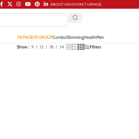
ABOUT US
CONTACT US
FAQS
Combo
Slimming
Health
Men
FB PAGE
FB GROUP
Show
9
12
18
24
Filters