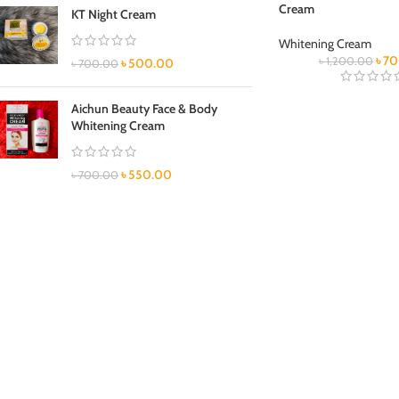
Cream
KT Night Cream
Whitening Cream
৳
70
৳
1,200.00
৳
500.00
৳
700.00
Aichun Beauty Face & Body
Whitening Cream
৳
550.00
৳
700.00