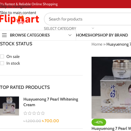
D's Fastest & Reliable Online Shopping
Skip to navigation
Skip to main content
SELECT CATEGORY
BROWSE CATEGORIES
HOME
SHOP
SHOP BY BRAND
STOCK STATUS
Home
»
Huayuenong 7
On sale
In stock
TOP RATED PRODUCTS
Huayuenong 7 Pearl Whitening
Cream
৳
700.00
৳
1,200.00
-42%
Huayuenong 7 Pearl W