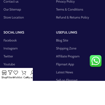
Contact us
Privacy Policy
Our Sitemap
Terms & Conditions
Store Location
Refund & Returns Policy
SOCIAL LINKS
USEFUL LINKS
Facebook
Blog Site
Instagram
Shipping Zone
Twitter
Affiliate Program
Youtube
Flipmart App
Pinterest
Latest News
Shop
Filters
Wishlist
Cart
My account
FB Group
Sell on Flipmart
AVAILABLE ON: