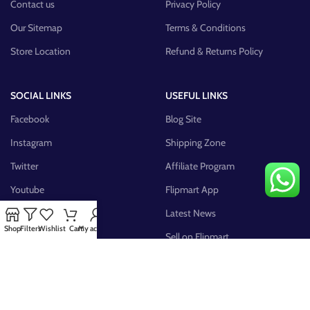
Contact us
Privacy Policy
Our Sitemap
Terms & Conditions
Store Location
Refund & Returns Policy
SOCIAL LINKS
USEFUL LINKS
Facebook
Blog Site
Instagram
Shipping Zone
Twitter
Affiliate Program
Youtube
Flipmart App
Pinterest
Latest News
Shop
Filters
Wishlist
Cart
My account
FB Group
Sell on Flipmart
AVAILABLE ON: