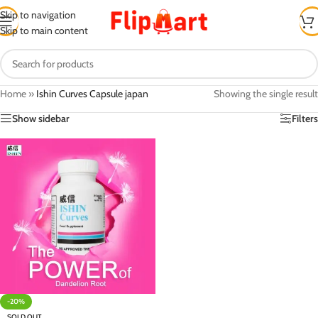
Skip to navigation
Skip to main content
Home
»
Ishin Curves Capsule japan
Showing the single result
Show sidebar
Filters
-20%
SOLD OUT