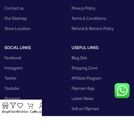
Contact us
Privacy Policy
Our Sitemap
Terms & Conditions
Store Location
Refund & Returns Policy
SOCIAL LINKS
USEFUL LINKS
Facebook
Blog Site
Instagram
Shipping Zone
Twitter
Affiliate Program
Youtube
Flipmart App
Pinterest
Latest News
FB Group
Sell on Flipmart
Shop
Filters
Wishlist
Cart
My account
AVAILABLE ON: