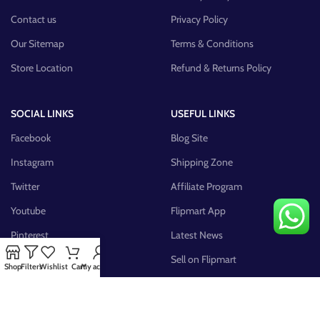
Contact us
Privacy Policy
Our Sitemap
Terms & Conditions
Store Location
Refund & Returns Policy
SOCIAL LINKS
USEFUL LINKS
Facebook
Blog Site
Instagram
Shipping Zone
Twitter
Affiliate Program
Youtube
Flipmart App
Pinterest
Latest News
FB Group
Sell on Flipmart
Shop
Filters
Wishlist
Cart
My account
AVAILABLE ON: