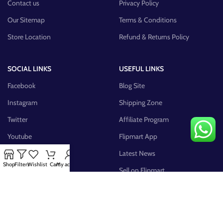
Contact us
Privacy Policy
Our Sitemap
Terms & Conditions
Store Location
Refund & Returns Policy
SOCIAL LINKS
USEFUL LINKS
Facebook
Blog Site
Instagram
Shipping Zone
Twitter
Affiliate Program
Youtube
Flipmart App
Pinterest
Latest News
Shop
Filters
Wishlist
Cart
My account
FB Group
Sell on Flipmart
AVAILABLE ON: