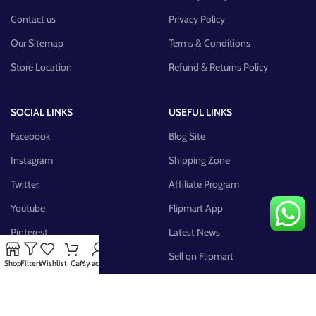
Contact us
Privacy Policy
Our Sitemap
Terms & Conditions
Store Location
Refund & Returns Policy
SOCIAL LINKS
USEFUL LINKS
Facebook
Blog Site
Instagram
Shipping Zone
Twitter
Affiliate Program
Youtube
Flipmart App
Pinterest
Latest News
FB Group
Sell on Flipmart
Shop
Filters
Wishlist
Cart
My account
AVAILABLE ON: