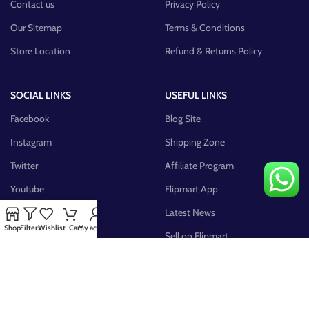
Contact us
Privacy Policy
Our Sitemap
Terms & Conditions
Store Location
Refund & Returns Policy
SOCIAL LINKS
USEFUL LINKS
Facebook
Blog Site
Instagram
Shipping Zone
Twitter
Affiliate Program
Youtube
Flipmart App
Pinterest
Latest News
Shop
Filters
Wishlist
Cart
My account
FB Group
Sell on Flipmart
AVAILABLE ON: