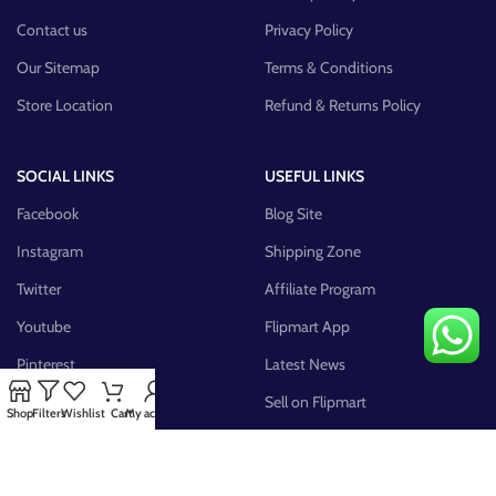
Contact us
Privacy Policy
Our Sitemap
Terms & Conditions
Store Location
Refund & Returns Policy
SOCIAL LINKS
USEFUL LINKS
Facebook
Blog Site
Instagram
Shipping Zone
Twitter
Affiliate Program
Youtube
Flipmart App
Pinterest
Latest News
FB Group
Sell on Flipmart
Shop
Filters
Wishlist
Cart
My account
AVAILABLE ON: